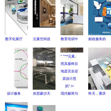
数字化展厅
元素空间设
教育培训中
邮政服务的
设计 创新
计 赋予空
心办公室装
圆型设计
体验与解决
间灵魂的专
修设计 直
以圆形美学
" ""**元素。
方案的综合
业服务 | 一
营办公装修
重塑客户体
而其最终目
设计服务
品威客网
一站式服务
验
地是完全还
解析
原设计思
的" />
设计服务
依思蒙沙天
现代极简与
昨天，重庆
从功能创造
津新工厂投
东方美学的
大学上演一
到社会责任
产 以设计
融合——太
场脑洞大开