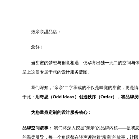
致亲亲甜品店：
您好！
当甜蜜的梦想与创意相遇，便孕育出独一无二的空间与体
呈上这份专属于您的设计服务蓝图。
我们深知，“亲亲”二字承载的不仅是味觉的甜蜜，更是
于此：
用奇思（Odd Ideas）创造秩序（Order），将品
为您量身定制的设计服务核心：
品牌空间叙事：
我们将深入挖掘“亲亲”的品牌内核——是初
的温柔引导，每一个角落都在轻声诉说着“亲亲”的故事，让